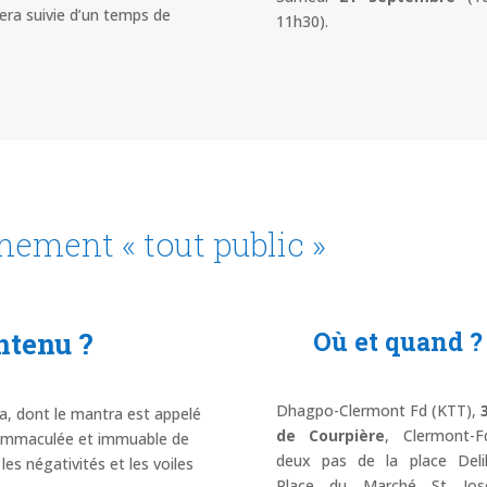
sera suivie d’un temps de
11h30).
ement « tout public »
ontenu ?
Où et quand ?
Dhagpo-Clermont Fd (KTT),
a, dont le mantra est appelé
de Courpière
, Clermont-F
e immaculée et immuable de
deux pas de la place Deli
 les négativités et les voiles
Place du Marché St Jose