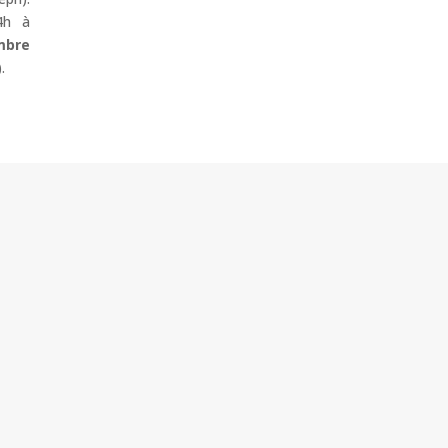
4h à
mbre
.