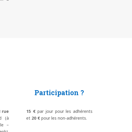
Participation ?
3 rue
15 €
par jour pour les adhérents
d (à
et
20 €
pour les non-adhérents.
lle –
ph).