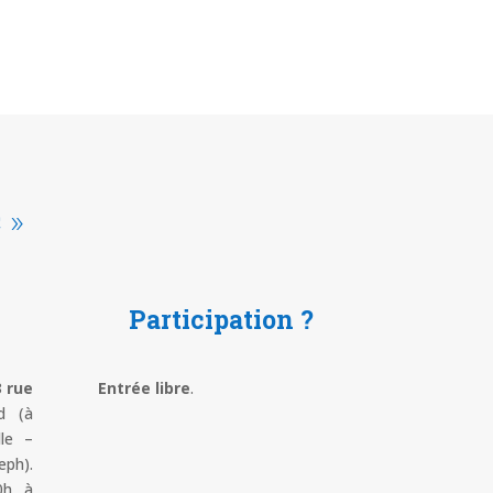
 »
Participation ?
3 rue
Entrée libre
.
d (à
lle –
ph).
0h à