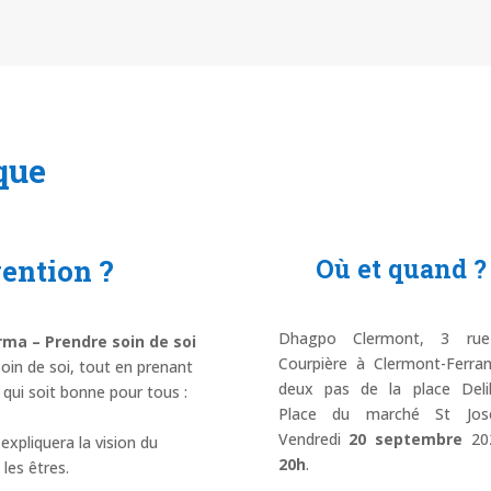
que
ention ?
Où et quand ?
Dhagpo Clermont, 3 ru
rma – Prendre soin de soi
Courpière à Clermont-Ferra
soin de soi, tout en prenant
deux pas de la place Deli
n qui soit bonne pour tous :
Place du marché St Jose
Vendredi
20 septembre
20
expliquera la vision du
20h
.
les êtres.